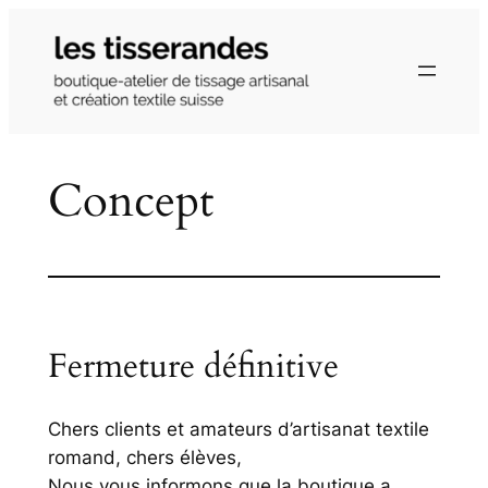
Aller
au
contenu
Concept
Fermeture définitive
Chers clients et amateurs d’artisanat textile
romand, chers élèves,
Nous vous informons que la boutique a